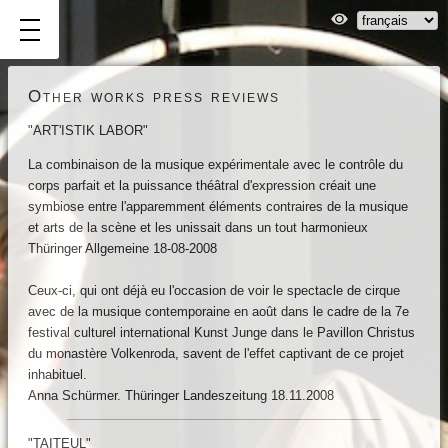
Other works press reviews
"ART'ISTIK LABOR"
La combinaison de la musique expérimentale avec le contrôle du
corps parfait et la puissance théâtral d'expression créait une
symbiose entre l'apparemment éléments contraires de la musique
News
et arts de la scène et les unissait dans un tout harmonieux
genda
Thüringer Allgemeine 18-08-2008
bout
s
Ceux-ci, qui ont déjà eu l'occasion de voir le spectacle de cirque
avec de la musique contemporaine en août dans le cadre de la 7e
erformances
festival culturel international Kunst Junge dans le Pavillon Christus
evious
du monastère Volkenroda, savent de l'effet captivant de ce projet
rks
inhabituel.
deos
Anna Schürmer. Thüringer Landeszeitung 18.11.2008
ess
"TAITEUL"