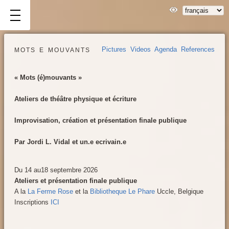
mots e mouvants
Pictures
Videos
Agenda
References
« Mots (é)mouvants »
Ateliers de théâtre physique et écriture
News
Improvisation, création et présentation finale publique
Agenda
about
Par Jordi L. Vidal et un.e ecrivain.e
us
Performances
Du 14 au18 septembre 2026
Previous
Ateliers et présentation finale publique
A la
La Ferme Rose
et la
Bibliotheque Le Phare
Uccle, Belgique
works
Inscriptions
ICI
Videos
Press