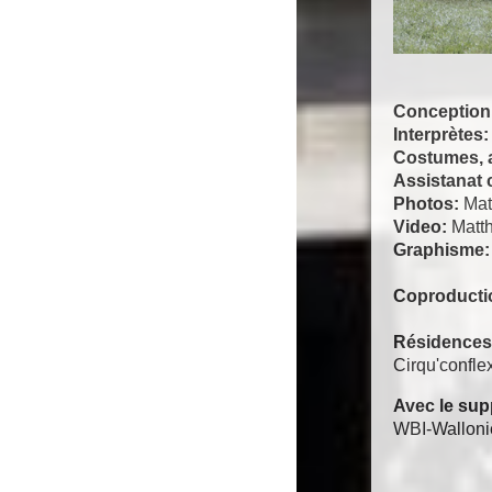
Conception,
Interprètes
Costumes, 
Assistanat 
Photos:
Mat
Video:
Matth
Graphisme
Coproducti
Résidences 
Cirqu'confle
Avec le su
WBI-Wallonie