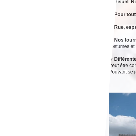
★
Visuel. N
★
Pour tout
★
Rue, espa
★
Nos tourn
costumes et 
★
Différent
Peut être co
Pouvant se jo