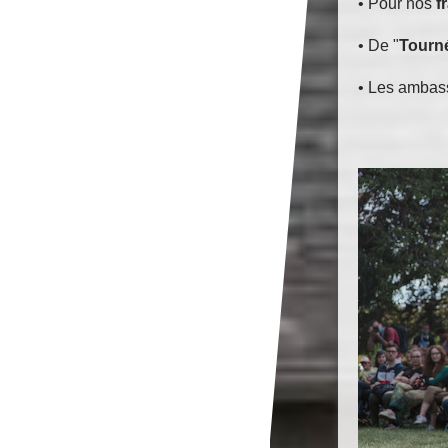
• Pour nos
f
• De "
Tourné
• Les ambass