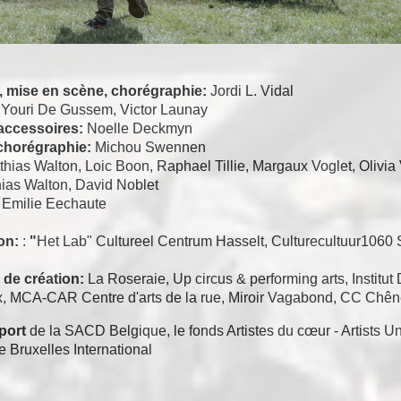
 mise en scène, chorégraphie:
Jordi L. Vidal
:
Youri De Gussem, Victor Launay
accessoires:
Noelle Deckmyn
chorégraphie:
Michou Swennen
thias Walton, Loic Boon, Raphael Tillie, Margaux Voglet, Olivi
ias Walton, David Noblet
:
Emilie Eechaute
on:
:
"
Het Lab" Cultureel Centrum Hasselt, Culturecultuur1060 Si
de création:
La Roseraie, Up circus & performing arts, Institu
x, MCA-CAR Centre d'arts de la rue, Miroir Vagabond, CC Chên
pport
de la SACD Belgique, le fonds Artistes du cœur - Artists
 Bruxelles International