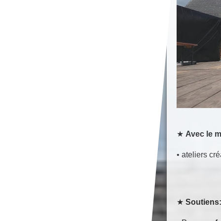
★
Avec le 
• ateliers cr
★
Soutiens