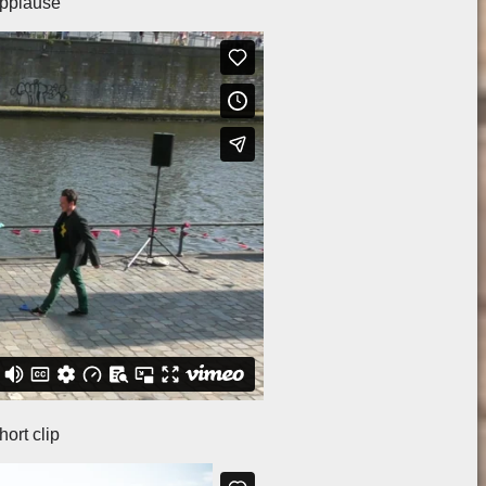
applause
ort clip